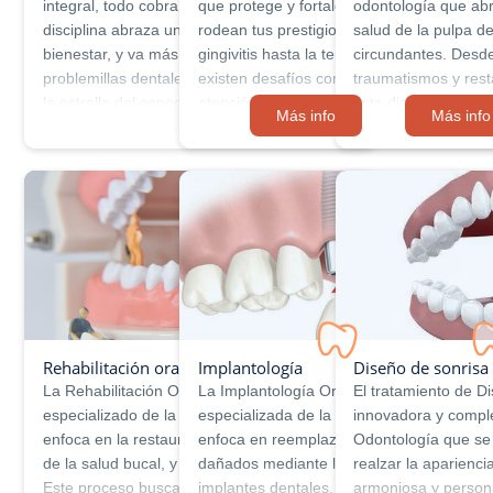
integral, todo cobra sentido! Esta increíble
que protege y fortalece los tejidos vitales 
odontología que abr
disciplina abraza una visión completa del
rodean tus prestigiosos dientes. Desde la
salud de la pulpa den
bienestar, y va más allá de tratar simples
gingivitis hasta la temida periodontitis,
circundantes. Desde
problemillas dentales. Aquí la prevención es
existen desafíos comunes que requieren
traumatismos y res
la estrella del espectáculo y el secreto para
atención experta. ¡Pero no te preocupes!
esta disciplina enf
Más info
Más info
mantener una sonrisa radiante por siempre.
Nuestros tratamientos periodontales
que pueden provocar
Imagina un lugar …
modernos utilizan innovadoras técnicas y
tus preciados dient
materiales para mantener tus …
dentales severos. 
Rehabilitación oral
Implantología
Diseño de sonrisa
La Rehabilitación Oral es un campo
La Implantología Oral es una rama
El tratamiento de D
especializado de la Odontología que se
especializada de la Odontología que se
innovadora y complet
enfoca en la restauración y mejora integral
enfoca en reemplazar dientes perdidos o
Odontología que se
de la salud bucal, y estética de los pacientes.
dañados mediante la colocación de
realzar la aparienc
Este proceso busca devolver la funcionalidad
implantes dentales. Estos implantes son
armoniosa y person