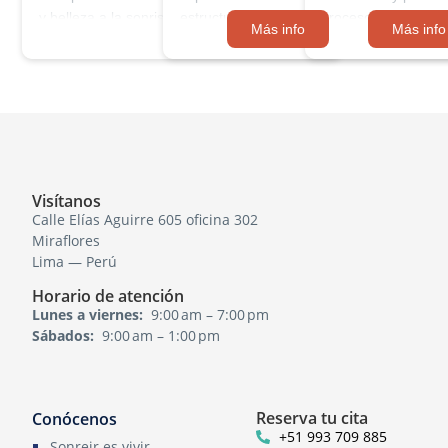
y belleza a la sonrisa mediante un enfoque
estructuras de titanio que se integran de
proceso detallado q
Más info
Más info
personalizado. La Rehabilitación Oral aborda
forma segura con el hueso maxilar o
tamaño, color y posi
diversos problemas dentales, …
mandibular, proporcionando una base sól
relación …
para restauraciones dentales …
Visítanos
Calle Elías Aguirre 605 oficina 302
Miraflores
Lima — Perú
Horario de atención
Lunes a viernes:
9:00 am – 7:00 pm
Sábados:
9:00 am – 1:00 pm
Reserva tu cita
Conócenos
+51 993 709 885
Sonreir es vivir