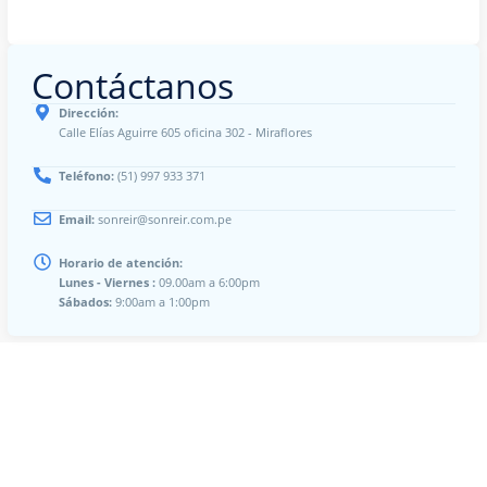
Contáctanos
Dirección:
Calle Elías Aguirre 605 oficina 302 - Miraflores
Teléfono:
(51) 997 933 371
Email:
sonreir@sonreir.com.pe
Horario de atención:
Lunes - Viernes :
09.00am a 6:00pm
Sábados:
9:00am a 1:00pm