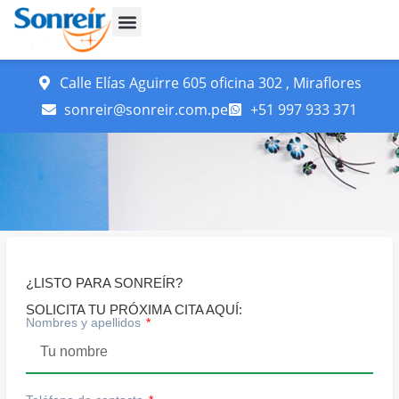
Calle Elías Aguirre 605 oficina 302 , Miraflores
sonreir@sonreir.com.pe
+51 997 933 371
¿LISTO PARA SONREÍR?
SOLICITA TU PRÓXIMA CITA AQUÍ:
Nombres y apellidos